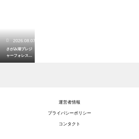
2026.08.07
さがみ湖プレジ
ャーフォレスト
で楽しむスリル
満点なアトラク
ション！
2026.08.06
運営者情報
獅子ヶ谷市民の
プライバシーポリシー
森で静かに歩く
秋の紅葉散歩！
コンタクト
隠れた緑のオア
シス