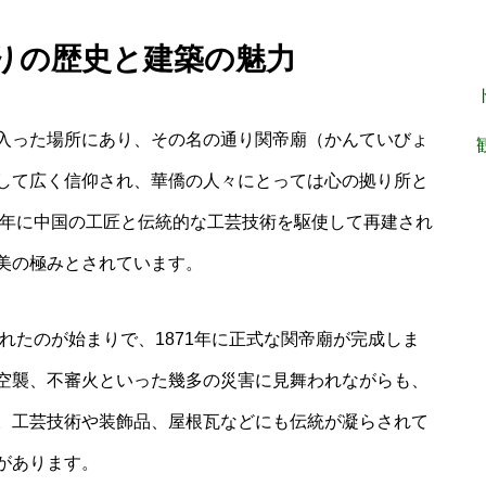
通りの歴史と建築の魅力
入った場所にあり、その名の通り関帝廟（かんていびょ
して広く信仰され、華僑の人々にとっては心の拠り所と
0年に中国の工匠と伝統的な工芸技術を駆使して再建され
美の極みとされています。
られたのが始まりで、1871年に正式な関帝廟が完成しま
空襲、不審火といった幾多の災害に見舞われながらも、
。工芸技術や装飾品、屋根瓦などにも伝統が凝らされて
があります。