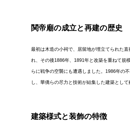
関帝廟の成立と再建の歴史
最初は木造の小祠で、居留地が埋立てられた直後
れ、その後1886年、1891年と改築を重ねて
らに戦争の空襲にも遭遇しました。1986年の
し、華僑らの尽力と技術が結集した建築として
建築様式と装飾の特徴