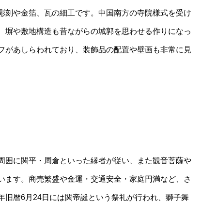
彫刻や金箔、瓦の細工です。中国南方の寺院様式を受け
、塀や敷地構造も昔ながらの城郭を思わせる作りになっ
フがあしらわれており、装飾品の配置や壁画も非常に見
周囲に関平・周倉といった縁者が従い、また観音菩薩や
います。商売繁盛や金運・交通安全・家庭円満など、さ
年旧暦6月24日には関帝誕という祭礼が行われ、獅子舞