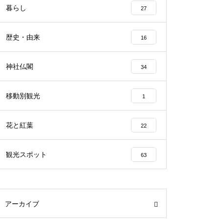
暮らし
27
歴史・由来
16
神社仏閣
34
移動別観光
1
花と紅葉
22
観光スポット
63
アーカイブ