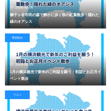
2026.08.06
獅子ヶ谷市民の森で静かに歩く秋の紅葉散歩！隠れた
緑のオアシス
季節観光
2026.08.05
1月の横浜観光で新年のご利益を願う！初詣とお正月イ
ベント散歩
グルメ