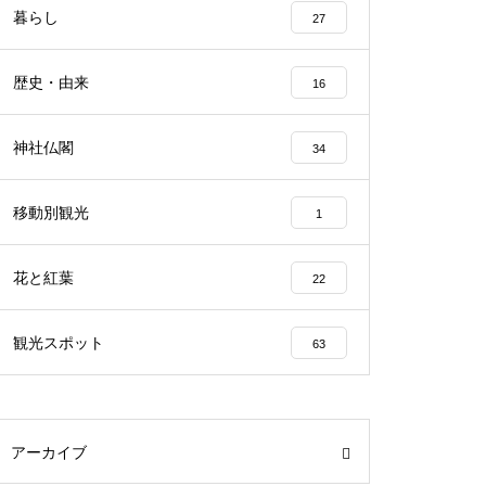
暮らし
27
歴史・由来
16
神社仏閣
34
移動別観光
1
花と紅葉
22
観光スポット
63
アーカイブ