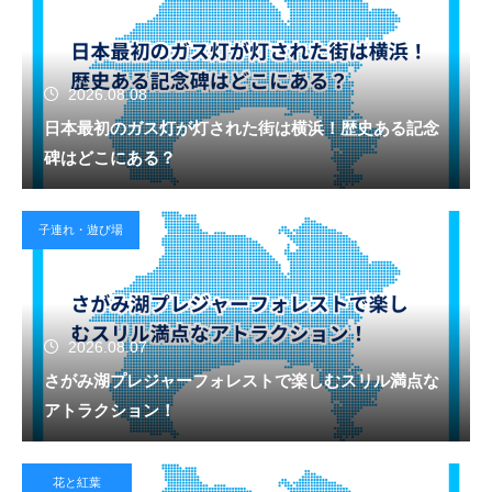
2026.08.08
日本最初のガス灯が灯された街は横浜！歴史ある記念
碑はどこにある？
子連れ・遊び場
2026.08.07
さがみ湖プレジャーフォレストで楽しむスリル満点な
アトラクション！
花と紅葉