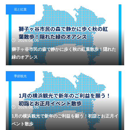
花と紅葉
2026.08.06
獅子ヶ谷市民の森で静かに歩く秋の紅葉散歩！隠れた
緑のオアシス
季節観光
2026.08.05
1月の横浜観光で新年のご利益を願う！初詣とお正月イ
ベント散歩