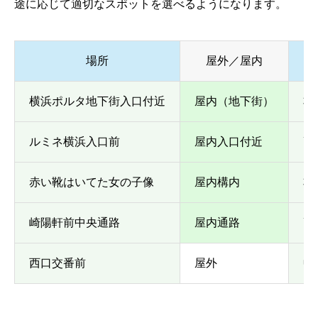
途に応じて適切なスポットを選べるようになります。
場所
屋外／屋内
横浜ポルタ地下街入口付近
屋内（地下街）
非
ルミネ横浜入口前
屋内入口付近
高
赤い靴はいてた女の子像
屋内構内
非
崎陽軒前中央通路
屋内通路
高
西口交番前
屋外
中