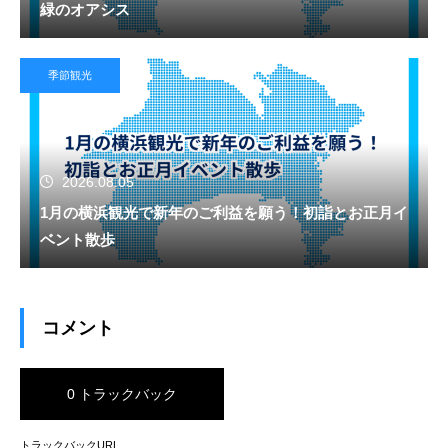
緑のオアシス
季節観光
2026.08.05
1月の横浜観光で新年のご利益を願う！初詣とお正月イ
ベント散歩
コメント
0 トラックバック
トラックバックURL