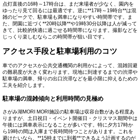
点灯直後の16時～17時台は、まだ来場者が少なく、園内を
ゆったり見て回るには最適です。逆に**17時～19時台**は混
雑のピークで、駐車場も満車になりやすい時間帯です。ま
た、閉園に近づく**20時以降**や19時30分以降は人が減って
きて、比較的快適に過ごせる時間帯になります。撮影などを
じっくり楽しむならこの時間帯が狙い目です。
アクセス手段と駐車場利用のコツ
車でのアクセスか公共交通機関の利用かによって、混雑回避
の難易度が大きく変わります。現地に到達するまでの渋滞や
駐車場の満車、帰りの出口渋滞などを最小限に抑えるための
工夫を紹介します。
駐車場の混雑傾向と利用時間の見極め
さがみ湖MORI MORI施設の駐車場は収容台数がある程度あ
りますが、土日祝日・イベント開催日・クリスマス期間中は
午後には満車表示になることが多いです。特に夕方17時か
ら19時の間は入庫まで長時間待つことがあります。これを
避けたいなら、**15時までに到着**できるよう計画するのが