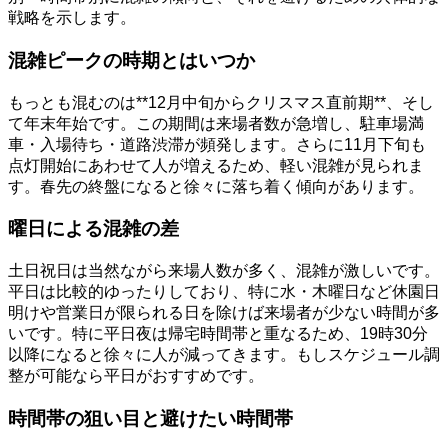
戦略を示します。
混雑ピークの時期とはいつか
もっとも混むのは**12月中旬からクリスマス直前期**、そし
て年末年始です。この期間は来場者数が急増し、駐車場満
車・入場待ち・道路渋滞が頻発します。さらに11月下旬も
点灯開始にあわせて人が増えるため、軽い混雑が見られま
す。春先の終盤になると徐々に落ち着く傾向があります。
曜日による混雑の差
土日祝日は当然ながら来場人数が多く、混雑が激しいです。
平日は比較的ゆったりしており、特に水・木曜日など休園日
明けや営業日が限られる日を除けば来場者が少ない時間が多
いです。特に平日夜は帰宅時間帯と重なるため、19時30分
以降になると徐々に人が減ってきます。もしスケジュール調
整が可能なら平日がおすすめです。
時間帯の狙い目と避けたい時間帯