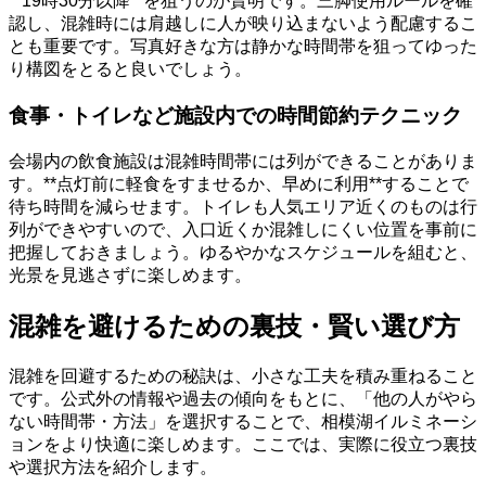
**19時30分以降**を狙うのが賢明です。三脚使用ルールを確
認し、混雑時には肩越しに人が映り込まないよう配慮するこ
とも重要です。写真好きな方は静かな時間帯を狙ってゆった
り構図をとると良いでしょう。
食事・トイレなど施設内での時間節約テクニック
会場内の飲食施設は混雑時間帯には列ができることがありま
す。**点灯前に軽食をすませるか、早めに利用**することで
待ち時間を減らせます。トイレも人気エリア近くのものは行
列ができやすいので、入口近くか混雑しにくい位置を事前に
把握しておきましょう。ゆるやかなスケジュールを組むと、
光景を見逃さずに楽しめます。
混雑を避けるための裏技・賢い選び方
混雑を回避するための秘訣は、小さな工夫を積み重ねること
です。公式外の情報や過去の傾向をもとに、「他の人がやら
ない時間帯・方法」を選択することで、相模湖イルミネーシ
ョンをより快適に楽しめます。ここでは、実際に役立つ裏技
や選択方法を紹介します。