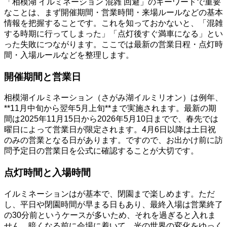
「相模湖 イルミネーション 混雑 回避」のキーワードで重要
なことは、まず開催期間・営業時間・来場ルールなどの基本
情報を把握することです。これを知っておかないと、「混雑
する時期に行ってしまった」「点灯後すぐ満車になる」とい
った失敗につながります。ここでは最新の営業日程・点灯時
間・入場ルールなどを整理します。
開催期間と営業日
相模湖イルミネーション（さがみ湖イルミリオン）は例年、
**11月中旬から翌年5月上旬**まで実施されます。最新の期
間は2025年11月15日から2026年5月10日までで、春先では
曜日によって営業日が限定されます。4月6日以降は土日祝
のみの営業となる日があります。ですので、お出かけ前に訪
問予定日の営業日を公式に確認することが大切です。
点灯時間と入場時間
イルミネーションはが基本で、閉園まで楽しめます。ただ
し、平日や閉園時間が早まる日もあり、最終入場は営業終了
の30分前というケースが多いため、それを過ぎると入れま
せん。暗くなる前に会場に着いて、光の世界の変化をゆっく