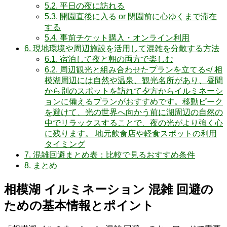
5.2.
平日の夜に訪れる
5.3.
開園直後に入る or 閉園前に心ゆくまで滞在
する
5.4.
事前チケット購入・オンライン利用
6.
現地環境や周辺施設を活用して混雑を分散する方法
6.1.
宿泊して夜と朝の両方で楽しむ
6.2.
周辺観光と組み合わせたプランを立てる</ 相
模湖周辺には自然や温泉、観光名所があり、昼間
から別のスポットを訪れて夕方からイルミネーシ
ョンに備えるプランがおすすめです。移動ピーク
を避けて、光の世界へ向かう前に湖周辺の自然の
中でリラックスすることで、夜の光がより強く心
に残ります。 地元飲食店や軽食スポットの利用
タイミング
7.
混雑回避まとめ表：比較で見るおすすめ条件
8.
まとめ
相模湖 イルミネーション 混雑 回避の
ための基本情報とポイント