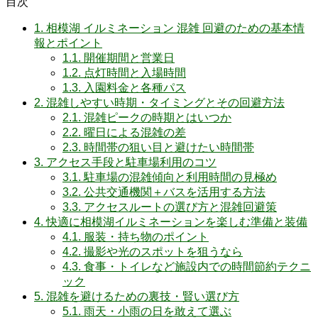
目次
1.
相模湖 イルミネーション 混雑 回避のための基本情
報とポイント
1.1.
開催期間と営業日
1.2.
点灯時間と入場時間
1.3.
入園料金と各種パス
2.
混雑しやすい時期・タイミングとその回避方法
2.1.
混雑ピークの時期とはいつか
2.2.
曜日による混雑の差
2.3.
時間帯の狙い目と避けたい時間帯
3.
アクセス手段と駐車場利用のコツ
3.1.
駐車場の混雑傾向と利用時間の見極め
3.2.
公共交通機関＋バスを活用する方法
3.3.
アクセスルートの選び方と混雑回避策
4.
快適に相模湖イルミネーションを楽しむ準備と装備
4.1.
服装・持ち物のポイント
4.2.
撮影や光のスポットを狙うなら
4.3.
食事・トイレなど施設内での時間節約テクニ
ック
5.
混雑を避けるための裏技・賢い選び方
5.1.
雨天・小雨の日を敢えて選ぶ