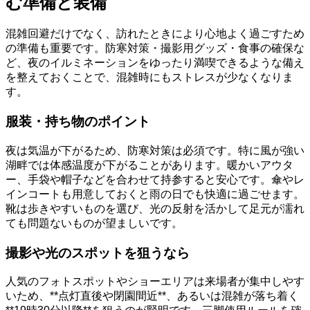
む準備と装備
混雑回避だけでなく、訪れたときにより心地よく過ごすため
の準備も重要です。防寒対策・撮影用グッズ・食事の確保な
ど、夜のイルミネーションをゆったり満喫できるような備え
を整えておくことで、混雑時にもストレスが少なくなりま
す。
服装・持ち物のポイント
夜は気温が下がるため、防寒対策は必須です。特に風が強い
湖畔では体感温度が下がることがあります。暖かいアウタ
ー、手袋や帽子などを合わせて持参すると安心です。傘やレ
インコートも用意しておくと雨の日でも快適に過ごせます。
靴は歩きやすいものを選び、光の反射を活かして足元が濡れ
ても問題ないものが望ましいです。
撮影や光のスポットを狙うなら
人気のフォトスポットやショーエリアは来場者が集中しやす
いため、**点灯直後や閉園間近**、あるいは混雑が落ち着く