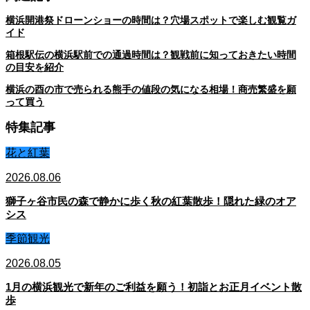
横浜開港祭ドローンショーの時間は？穴場スポットで楽しむ観覧ガ
イド
箱根駅伝の横浜駅前での通過時間は？観戦前に知っておきたい時間
の目安を紹介
横浜の酉の市で売られる熊手の値段の気になる相場！商売繁盛を願
って買う
特集記事
花と紅葉
2026.08.06
獅子ヶ谷市民の森で静かに歩く秋の紅葉散歩！隠れた緑のオア
シス
季節観光
2026.08.05
1月の横浜観光で新年のご利益を願う！初詣とお正月イベント散
歩