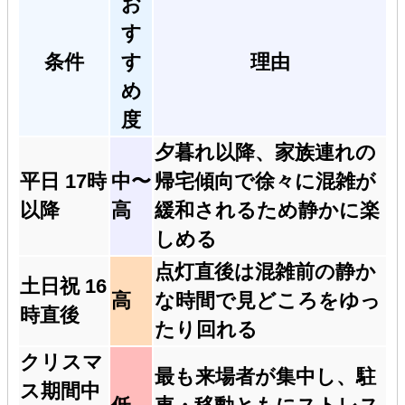
お
す
条件
す
理由
め
度
夕暮れ以降、家族連れの
平日 17時
中〜
帰宅傾向で徐々に混雑が
以降
高
緩和されるため静かに楽
しめる
点灯直後は混雑前の静か
土日祝 16
高
な時間で見どころをゆっ
時直後
たり回れる
クリスマ
最も来場者が集中し、駐
ス期間中