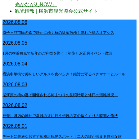
光かながわNOW」
観光情報 | 横浜市観光協会公式サイト
2026.08.06
獅子ヶ谷市民の森で静かに歩く秋の紅葉散歩！隠れた緑のオアシス
2026.08.05
1月の横浜観光で新年のご利益を願う！初詣とお正月イベント散歩
2026.08.04
横浜中華街で美味しいグルメを食べ歩き！絶対に守るべきマナーとルール
2026.08.03
湯河原の梅の宴で開催される梅まつりの見頃時期と休日の混雑状況！
2026.08.02
神奈川県内の神社で夏越の祓に行う伝統の茅の輪くぐりの時期と作法
2026.08.01
デートに最適なおすすめ横浜観光スポット！二人の絆が深まる特別な旅