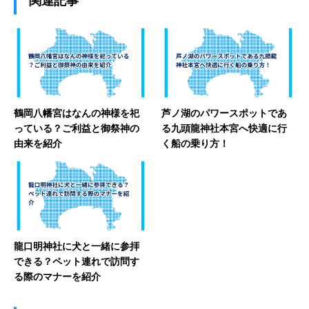
関連記事
鶴岡八幡宮はなんの神様を祀
芦ノ湖のパワースポットであ
っている？ご利益と御祭神の
る九頭龍神社本宮へ快適に行
由来を紹介
く船の乗り方！
龍口明神社に犬と一緒に参拝
できる？ペット連れで訪問す
る際のマナーを紹介