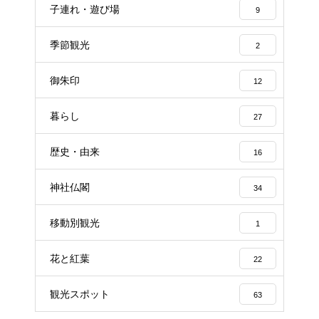
子連れ・遊び場
9
季節観光
2
御朱印
12
暮らし
27
歴史・由来
16
神社仏閣
34
移動別観光
1
花と紅葉
22
観光スポット
63