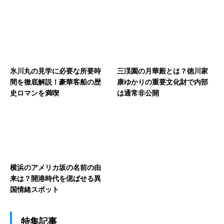
氷川丸の見学に必要な所要時
三渓園の月華殿とは？徳川家
間を徹底解説！豪華客船の歴
康ゆかりの重要文化財で内部
史ロマンを満喫
は通常非公開
横浜のアメリカ坂の名前の由
来は？開港時代を偲ばせる異
国情緒スポット
特集記事