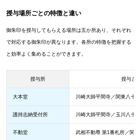
授与場所ごとの特徴と違い
御朱印を授与してもらえる場所は五か所あり、それぞれ
で対応する御朱印が異なります。各所の特徴を把握する
と効率よく集めることができます。
授与所
授与さ
大本堂
川崎大師平間寺／関東八十八
護持志納受付所
川崎大師平間寺／玉川八十八
不動堂
武相不動尊 第1番札所／関東