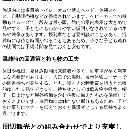
施設内には多目的トイレ、オムツ替えベッド、休憩スペー
ス、自動販売機などが整備されています。ベビーカーでの移
動もスムーズで、段差は最小限。館内の案内表示は大きめで
見やすく、子どもにもわかりやすい説明がなされているパネ
ルや映像があります。授乳室などは要相談のことがあり、混
雑時には待ち時間が出ることもあるため、小さな子ども連れ
の訪問では予備時間を見ておくと安心です。
混雑時の回避策と持ち物の工夫
休日や祝日、夏休み期間は来館者が多く、駐車場が早く満車
になる状況があります。入口での混雑、展示体験コーナーで
の順番待ちが発生することも。朝イチの時間帯を狙うと比較
的ゆったり見学できます。持ち物としては飲み物や軽食、帽
子・日よけなど屋外移動を含む往復に備えたものを準備して
おくとよいです。展示物には触れない部分もあるため、子ど
もに事前にマナーを伝えておくと保護者としても気持ちよく
過ごせます。
周辺観光との組み合わせでより充実し