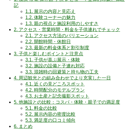
記
1.1.
展示の内容と見応え
1.2.
体験コーナーの魅力
1.3.
親の視点と施設利用のしやすさ
2.
アクセス・営業時間・料金を子供連れでチェック
2.1.
アクセス方法のバリエーション
2.2.
開館時間・休館日
2.3.
最新の料金体系と割引制度
3.
子供と楽しむポイントと注意点
3.1.
子供が喜ぶ展示・体験
3.2.
施設の設備と子連れ対応
3.3.
混雑時の回避策と持ち物の工夫
4.
周辺観光との組み合わせでより充実した一日
4.1.
近くの見どころスポット
4.2.
時間配分のモデルプラン
4.3.
お土産と記念撮影スポット
5.
他施設との比較：コスパ・体験・親子での満足度
5.1.
料金の比較
5.2.
展示内容の密度比較
5.3.
満足度の口コミ傾向
6.
まとめ