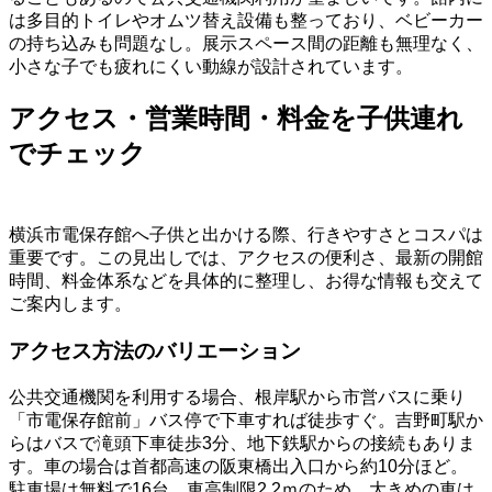
は多目的トイレやオムツ替え設備も整っており、ベビーカー
の持ち込みも問題なし。展示スペース間の距離も無理なく、
小さな子でも疲れにくい動線が設計されています。
アクセス・営業時間・料金を子供連れ
でチェック
横浜市電保存館へ子供と出かける際、行きやすさとコスパは
重要です。この見出しでは、アクセスの便利さ、最新の開館
時間、料金体系などを具体的に整理し、お得な情報も交えて
ご案内します。
アクセス方法のバリエーション
公共交通機関を利用する場合、根岸駅から市営バスに乗り
「市電保存館前」バス停で下車すれば徒歩すぐ。吉野町駅か
らはバスで滝頭下車徒歩3分、地下鉄駅からの接続もありま
す。車の場合は首都高速の阪東橋出入口から約10分ほど。
駐車場は無料で16台、車高制限2.2ｍのため、大きめの車は