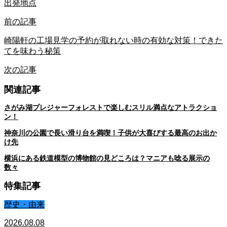
出発地点
前の記事
崎陽軒の工場見学の予約が取れない時の有効な対策！できた
てを味わう秘策
次の記事
関連記事
さがみ湖プレジャーフォレストで楽しむスリル満点なアトラクショ
ン！
神奈川の公園で長い滑り台を満喫！子供が大喜びする最高のお出か
け先
横浜にある鉄道模型の博物館の見どころは？マニアも唸る展示の
数々
特集記事
歴史・由来
2026.08.08