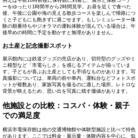
例えば午前10時前後に保存館に到着し、展示と体験コーナ
ーをゆったり1時間半から2時間見学。お昼を近くで食べた
後、午後に公園や海の見える散歩コースを楽しんで帰路につ
くと子どもにも飽きずに過ごせます。もしシミュレーター体
験の順番待ちやジオラマの運転体験が混んでいる場合は、午
後早めの時間に予定を動かすと無理がありません。
お土産と記念撮影スポット
展示館内には鉄道グッズの売店があり、切符型のグッズやミ
ニ模型など「市電らしさ」を感じるアイテムが揃っていま
す。子どもが喜ぶお土産としても手頃なものがあります。写
真撮影については、車両の前や車内、運転台などフォトスポ
ットが複数あり、家族写真を撮るのに適した場所。レトロな
背景が映えるため、思い出を写真に残す価値があります。
他施設との比較：コスパ・体験・親子
での満足度
横浜市電保存館は他の交通博物館や体験型施設と比べて特色
があります。ここでは料金・展示量・体験内容を中心に、似