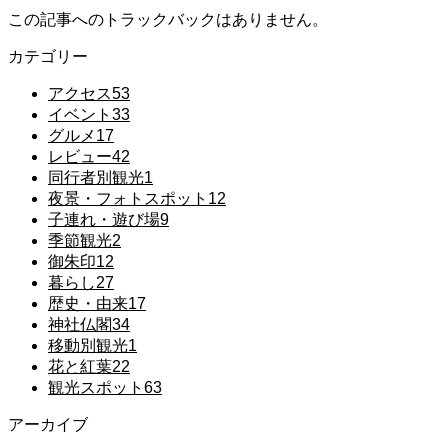
この記事へのトラックバックはありません。
カテゴリー
アクセス
53
イベント
33
グルメ
17
レビュー
42
同行者別観光
1
夜景・フォトスポット
12
子連れ・遊び場
9
季節観光
2
御朱印
12
暮らし
27
歴史・由来
17
神社仏閣
34
移動別観光
1
花と紅葉
22
観光スポット
63
アーカイブ