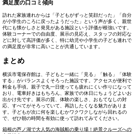
満足度の口コミ傾向
訪れた家族連れからは「子どもがずっと笑顔だった」「自分
が小学生のころに戻ったようだった」という声が多く、親世
代にも懐かしさと発見がある施設という評価が根強いです。
体験コーナーでの自由度、展示の見応え、スタッフの対応な
どに対して高評価が多く、特に幼児や小学生の子ども連れで
の満足度が非常に高いことが共通しています。
まとめ
横浜市電保存館は、子どもと一緒に「見る」「触る」「体験
する」がバランスよくそろった施設です。アクセスが便利で
料金も手頃。親子で丸一日使っても疲れにくい作りになって
おり、電車好きはもちろん、家族での休日にちょうどよいお
出かけ先です。展示の質、体験の楽しさ、おもてなしの対
応、すべてがそろっていて、再訪したくなる魅力がありま
す。子どもが次に何を楽しむかワクワクしながら回れるの
で、ぜひ朝の時間を有効に使って訪れてみてください。
箱根の芦ノ湖で大人気の海賊船の乗り場！絶景クルーズへの