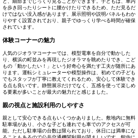
ど、細部までじっくり見ることができます。子どもは、車内
を歩き回ったりシートに腰かけたりできるため、ただ見るだ
けではない没入感があります。展示照明や説明パネルもわか
りやすく設置されており、親子でゆっくり学べる時間が確保
されています。
体験コーナーの魅力
人気のジオラマコーナーでは、模型電車を自分で動かした
り、横浜の町並みを再現したジオラマを眺めたりでき、こど
もの「動かしたい！」という好奇心を満たす工夫が随所にあ
ります。運転シミュレーターや模型操作は、初めての子ども
でもスタッフが丁寧に教えてくれるため、安心して体験でき
る点も良いです。静態展示だけでなく、五感を使って楽しめ
る要素が多いことが最大の魅力だと感じました。
親の視点と施設利用のしやすさ
親として安心できる点もいくつかありました。敷地内に無料
駐車場があり、小さな子ども連れでも車でのアクセスが可
能。ただし駐車場の台数は限られており、休日には満車にな
ることもあるので公共交通機関利用が望ましいです。館内に