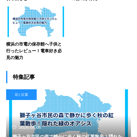
横浜の市電の保存館へ子供と
行ったレビュー！電車好き必
見の魅力
特集記事
花と紅葉
2026.08.06
獅子ヶ谷市民の森で静かに歩く秋の紅葉散歩！隠れた