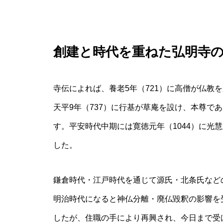
創建と時代を重ねた弘明寺
寺伝によれば、養老5年（721）に高僧が仏教
天平9年（737）に行基が草庵を設け、本尊で
す。平安時代中期には寛徳元年（1044）に光
した。
鎌倉時代・江戸時代を通じて源氏・北条氏など
明治時代になると神仏分離・廃仏毀釈の影響を
したが、住職の手により再興され、今日まで受