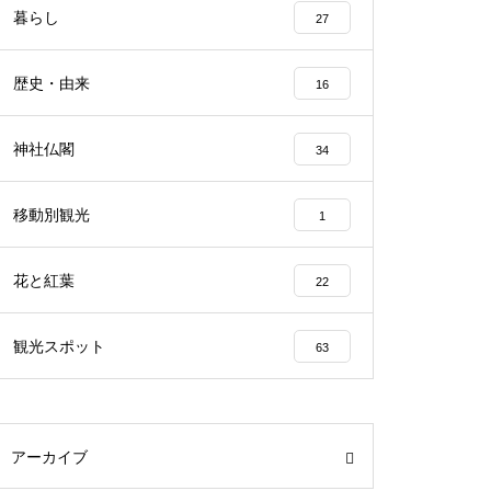
暮らし
27
歴史・由来
16
神社仏閣
34
移動別観光
1
花と紅葉
22
観光スポット
63
アーカイブ