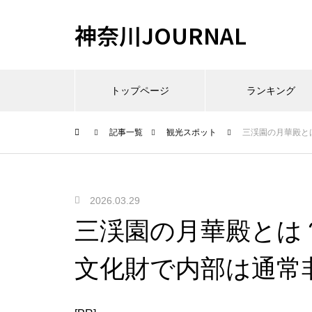
神奈川JOURNAL
トップページ
ランキング
記事一覧
観光スポット
三渓園の月華殿と
2026.03.29
三渓園の月華殿とは
文化財で内部は通常