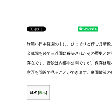
緑濃い日本庭園の中に、ひっそりと佇む月華殿
金蔵院を経て三渓園に移築されたその歴史と建
存在です。普段は内部非公開ですが、保存修理
意匠を間近で見ることができます。庭園散策の
目次
[
表示
]