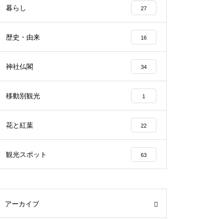
暮らし
27
歴史・由来
16
神社仏閣
34
移動別観光
1
花と紅葉
22
観光スポット
63
アーカイブ