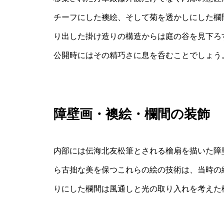
チーフにした襖絵、そして菊を透かしにした欄
り出した掛け造りの構造からは庭の谷を見下ろ
公開時にはその精巧さに息を呑むことでしょう
障壁画・襖絵・欄間の装飾
内部には伝海北友松筆とされる檜扇を描いた障
ら古拙な美を保つこれらの絵の技術は、当時の
りにした欄間は風通しと光の取り入れを考えた