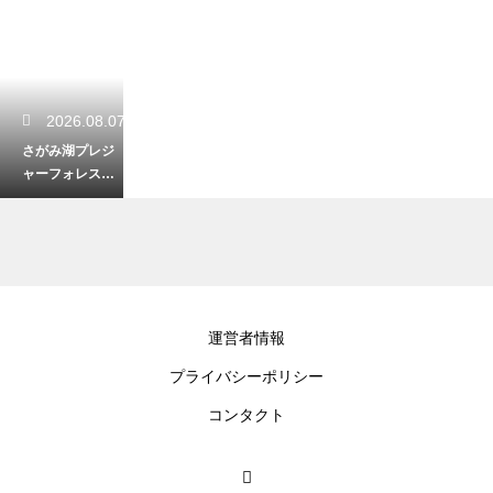
2026.08.07
さがみ湖プレジ
ャーフォレスト
で楽しむスリル
満点なアトラク
ション！
2026.08.06
運営者情報
獅子ヶ谷市民の
プライバシーポリシー
森で静かに歩く
秋の紅葉散歩！
コンタクト
隠れた緑のオア
シス