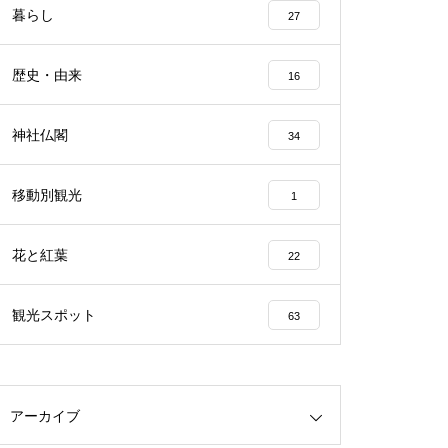
暮らし
27
歴史・由来
16
神社仏閣
34
移動別観光
1
花と紅葉
22
観光スポット
63
アーカイブ