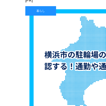
[PR]
暮らし